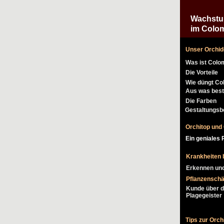
Wachstum
im Colom
Unser Orchid
Was ist Colo
Die Vorteile
Wie düngt Co
Aus was best
Die Farben
Gestaltungsbe
Orchitop und
Ein geniales
Krankheiten 
Erkennen un
Pflanzenschä
Kunde über d
Plagegeister
Tips zur Orch