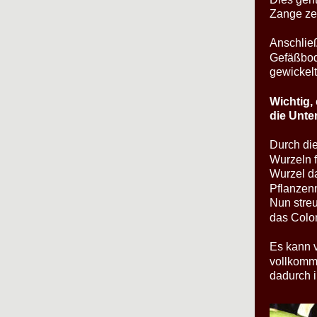
Zange ze
Anschlie
Gefäßbod
gewickelt
Wichtig, 
die Unte
Durch di
Wurzeln f
Wurzel da
Pflanzenm
Nun streu
das Colom
Es kann v
vollkomm
dadurch 