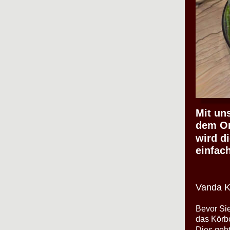
Mit un
dem Or
wird d
einfach
Vanda Ku
Bevor Sie
das Körb
Dies geht