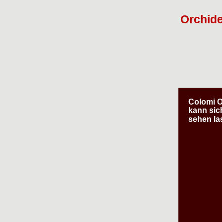
Orchid
Colomi O
kann sic
sehen l