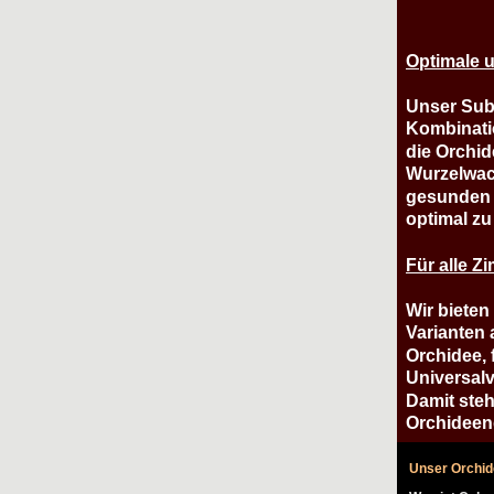
Optimale 
Unser Subs
Kombinatio
die Orchid
Wurzelwac
gesunden W
optimal zu
Für alle Z
Wir bieten
Varianten 
Orchidee, 
Universalv
Damit steh
Orchideeng
Unser Orchid